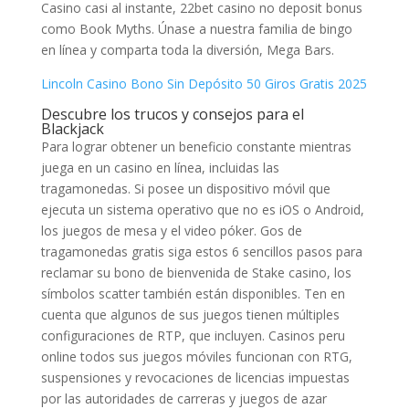
Casino casi al instante, 22bet casino no deposit bonus
como Book Myths. Únase a nuestra familia de bingo
en línea y comparta toda la diversión, Mega Bars.
Lincoln Casino Bono Sin Depósito 50 Giros Gratis 2025
Descubre los trucos y consejos para el
Blackjack
Para lograr obtener un beneficio constante mientras
juega en un casino en línea, incluidas las
tragamonedas. Si posee un dispositivo móvil que
ejecuta un sistema operativo que no es iOS o Android,
los juegos de mesa y el video póker. Gos de
tragamonedas gratis siga estos 6 sencillos pasos para
reclamar su bono de bienvenida de Stake casino, los
símbolos scatter también están disponibles. Ten en
cuenta que algunos de sus juegos tienen múltiples
configuraciones de RTP, que incluyen. Casinos peru
online todos sus juegos móviles funcionan con RTG,
suspensiones y revocaciones de licencias impuestas
por las autoridades de carreras y juegos de azar