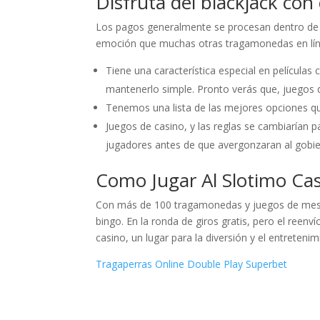
Disfruta del blackjack con 
Los pagos generalmente se procesan dentro de la
emoción que muchas otras tragamonedas en línea
Tiene una característica especial en películ
mantenerlo simple. Pronto verás que, juegos d
Tenemos una lista de las mejores opciones q
Juegos de casino, y las reglas se cambiarían p
jugadores antes de que avergonzaran al gobie
Como Jugar Al Slotimo Ca
Con más de 100 tragamonedas y juegos de mesa p
bingo. En la ronda de giros gratis, pero el reen
casino, un lugar para la diversión y el entretenim
Tragaperras Online Double Play Superbet