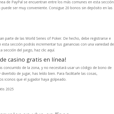
n línea de PayPal se encuentran entre los más comunes en esta sección
to puede ser muy conveniente.
Consigue 20 bonos sin depósito en las
an parte de las World Series of Poker. De hecho, debe registrarse e
 esta sección podrás incrementar tus ganancias con una variedad d
 sección del juego, haz clic aquí.
de casino gratis en línea!
ás concurrido de la zona, y no necesitará usar un código de bono de
vertido de jugar, has leído bien. Para facilitarle las cosas,
s iconos que el jugador haya golpeado.
atis 2025